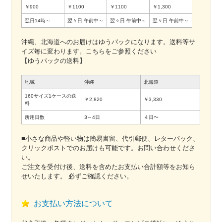
￥900
￥1100
￥1100
￥1,300
翌日14時～
翌々日
午前中～
翌々日
午前中～
翌々日
午前中～
沖縄、北海道へのお届けはゆうパックになります。送料等サ
イズ毎に変わります。こちらをご参照ください
【ゆうパックの送料】
地域
沖縄
北海道
160サイズ1ケースの送
￥2,820
￥3,330
料
所用日数
3～4日
４日〜
■小さな商品や軽い物は簡易書留、代引郵便、レターパック、
クリックポストでのお届けも可能です。お問い合わせくださ
い。
ご注文を受付け後、送料を含めたお支払い合計額等をお知ら
せいたします。 必ずご確認ください。
お支払い方法について