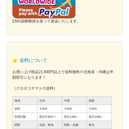
EMS国際郵便を使って発送いたします。
送料について
お買い上げ税込21,600円以上で送料無料※北海道・沖縄は半
額割引になります！
［クロネコヤマトの送料］
地域
九州
中国
四国
送料
￥800
￥900
￥900
所用日数
翌日午前中〜
翌日14時～
翌日18時～
関西
北陸・東海
関東・信越
東北